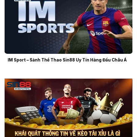
IM Sport – Sảnh Thể Thao Sin88 Uy Tín Hàng Đầu Châu Á