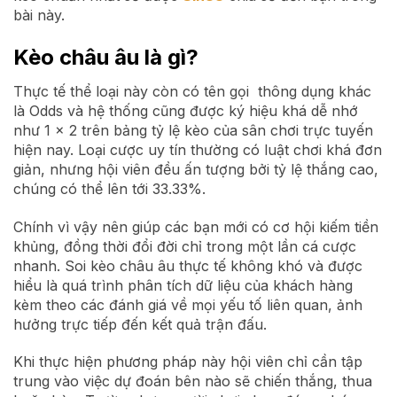
bài này.
Kèo châu âu là gì?
Thực tế thể loại này còn có tên gọi thông dụng khác
là Odds và hệ thống cũng được ký hiệu khá dễ nhớ
như 1 x 2 trên bảng tỷ lệ kèo của sân chơi trực tuyến
hiện nay. Loại cược uy tín thường có luật chơi khá đơn
giản, nhưng hội viên đều ấn tượng bởi tỷ lệ thắng cao,
chúng có thể lên tới 33.33%.
Chính vì vậy nên giúp các bạn mới có cơ hội kiếm tiền
khủng, đồng thời đổi đời chỉ trong một lần cá cược
nhanh. Soi kèo châu âu thực tế không khó và được
hiểu là quá trình phân tích dữ liệu của khách hàng
kèm theo các đánh giá về mọi yếu tố liên quan, ảnh
hưởng trực tiếp đến kết quả trận đấu.
Khi thực hiện phương pháp này hội viên chỉ cần tập
trung vào việc dự đoán bên nào sẽ chiến thắng, thua