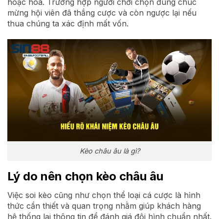
hoặc hòa. Trường hợp người chơi chọn đúng chúc
mừng hội viên đã thắng cược và còn ngược lại nếu
thua chúng ta xác định mất vốn.
Kèo châu âu là gì?
Lý do nên chọn kèo châu âu
Việc soi kèo cũng như chọn thể loại cá cược là hình
thức cần thiết và quan trọng nhằm giúp khách hàng
hệ thống lại thông tin để đánh giá đội hình chuẩn nhất.