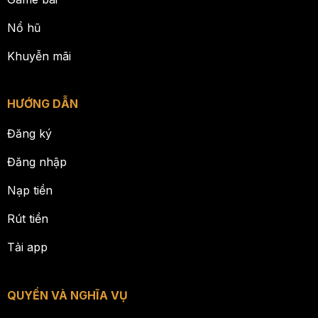
Nổ hũ
Khuyễn mãi
HƯỚNG DẪN
Đăng ký
Đăng nhập
Nạp tiền
Rút tiền
Tải app
QUYỀN VÀ NGHĨA VỤ