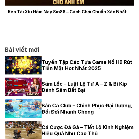
Kèo Tài Xỉu Hôm Nay Sin88 – Cách Chơi Chuẩn Xác Nhất
Bài viết mới
Tuyển Tập Các Tựa Game Nổ Hũ Rút
Tiền Mặt Hot Nhất 2025
Sâm Lốc – Luật Lệ Từ A – Z & Bí Kíp
Đánh Sâm Bất Bại
Bắn Cá Club – Chinh Phục Đại Dương,
Đổi Đời Nhanh Chóng
Cá Cược Đá Gà – Tiết Lộ Kinh Nghiệm
Hiệu Quả Như Cao Thủ