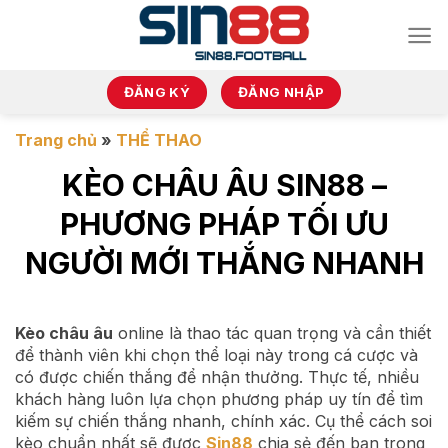
Bỏ
qua
nội
dung
ĐĂNG KÝ
ĐĂNG NHẬP
Trang chủ
»
THỂ THAO
KÈO CHÂU ÂU SIN88 –
PHƯƠNG PHÁP TỐI ƯU
NGƯỜI MỚI THẮNG NHANH
Kèo châu âu
online là thao tác quan trọng và cần thiết
để thành viên khi chọn thể loại này trong cá cược và
có được chiến thắng để nhận thưởng. Thực tế, nhiều
khách hàng luôn lựa chọn phương pháp uy tín để tìm
kiếm sự chiến thắng nhanh, chính xác. Cụ thể cách soi
kèo chuẩn nhất sẽ được
Sin88
chia sẻ đến bạn trong