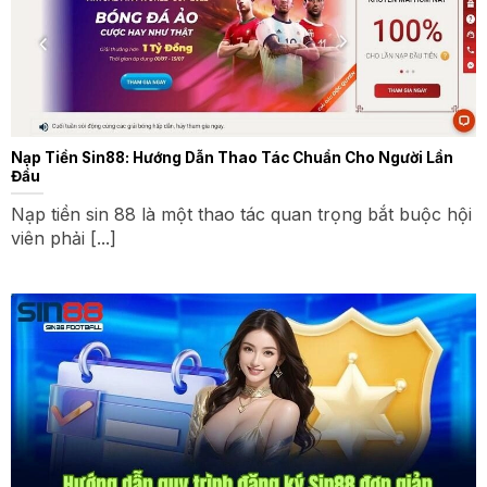
Nạp Tiền Sin88: Hướng Dẫn Thao Tác Chuẩn Cho Người Lần
Đầu
Nạp tiền sin 88 là một thao tác quan trọng bắt buộc hội
viên phải [...]