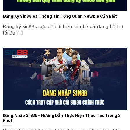
Đăng Ký Sin88 Và Thông Tin Tổng Quan Newbie Cần Biết
Đăng ký sin88s cực dễ bởi hiện tại nhà cái đang hỗ trợ
tối đa [...]
Đăng Nhập Sin88 – Hướng Dẫn Thực Hiện Thao Tác Trong 2
Phút