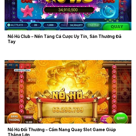
Nổ Hũ Club – Nền Tảng Cá Cược Uy Tín, Săn Thưởng Đã
Tay
Nổ Hũ Đổi Thưởng – Cẩm Nang Quay Slot Game Giúp
Thắng Lớn