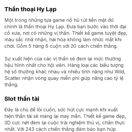
Thần thoại Hy Lạp
Một trong những tựa game nổ hũ rút tiền mặt đó
chính là thần thoại Hy Lạp. Đưa bạn bước vào thời đại
cổ xưa, nơi có những vị thần. Thiết kế game tuyệt đẹp,
màu sắc nhã nhặn, hài hòa không làm nhức mắt khi
chơi. Gồm 5 hàng 6 cuộn với 20 cách chiến thắng.
Sự xuất hiện của các vị thần sẽ đem lại mức thưởng
hậu hĩnh nhất cho hội viên. Hàng loại các biểu tượng
hệ số thưởng khác nhau và nhiều tính năng như Wild,
Scatter nhận vòng quay miễn phí giúp nâng cao tỷ lệ
thắng.
Slot thần tài
Đây là chủ đề lôi cuốn, sức hút cực mạnh khi xuất
hiện thần tài sẽ mang lại may mắn. Thiết kế game đẹp,
3D cực nét đem lại cuộc trải nghiệm thú vị, chân thực
nhất. Với 243 cách chiến thắng đảm bảo bạn húp