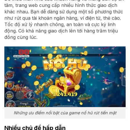
tâm, trang web cung cấp nhiều hình thức giao dịch
khác nhau. Bạn dễ dàng sử dụng một số phương thức
như rút qua tài khoản ngân hàng, ví điện tử, thẻ cào.
Tốc độ xử lý nhanh chóng, an toàn và cực kỳ linh
động. Có khả năng giao dịch lên tới hàng trăm triệu
đồng cùng lúc.
Những ưu điểm nổi bật của game nổ hũ rút tiền mặt
Nhiều chủ đề hấp dẫn