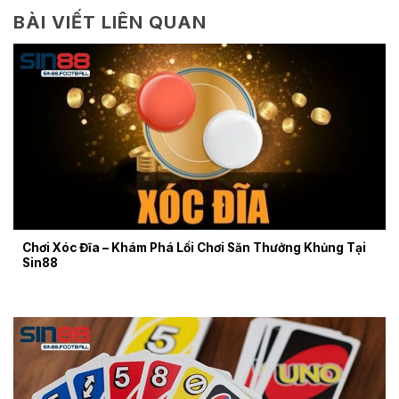
BÀI VIẾT LIÊN QUAN
Chơi Xóc Đĩa – Khám Phá Lối Chơi Săn Thưởng Khủng Tại
Sin88