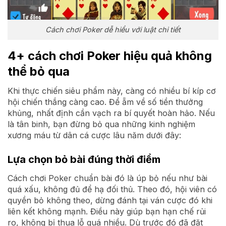
Cách chơi Poker dễ hiểu với luật chi tiết
4+ cách chơi Poker hiệu quả không
thể bỏ qua
Khi thực chiến siêu phẩm này, càng có nhiều bí kíp cơ
hội chiến thắng càng cao. Để ẵm về số tiền thưởng
khủng, nhất định cần vạch ra bí quyết hoàn hảo. Nếu
là tân binh, bạn đừng bỏ qua những kinh nghiệm
xương máu từ dân cá cược lâu năm dưới đây:
Lựa chọn bỏ bài đúng thời điểm
Cách chơi Poker chuẩn bài đó là úp bỏ nếu như bài
quá xấu, không đủ để hạ đối thủ. Theo đó, hội viên có
quyền bỏ không theo, dừng đánh tại ván cược đó khi
liên kết không mạnh. Điều này giúp bạn hạn chế rủi
ro, không bị thua lỗ quá nhiều. Dù trước đó đã đặt