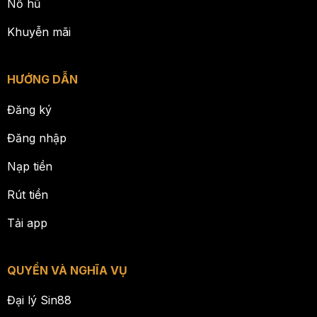
Nổ hũ
Khuyễn mãi
HƯỚNG DẪN
Đăng ký
Đăng nhập
Nạp tiền
Rút tiền
Tải app
QUYỀN VÀ NGHĨA VỤ
Đại lý Sin88