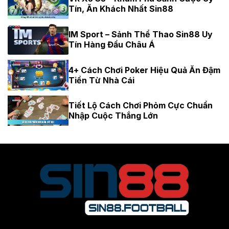
Tín, Ăn Khách Nhất Sin88
IM Sport – Sảnh Thể Thao Sin88 Uy
Tín Hàng Đầu Châu Á
4+ Cách Chơi Poker Hiệu Quả Ăn Đậm
Tiền Từ Nhà Cái
Tiết Lộ Cách Chơi Phỏm Cực Chuẩn
Nhập Cuộc Thắng Lớn