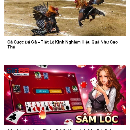
Cá Cược Đá Gà – Tiết Lộ Kinh Nghiệm Hiệu Quả Như Cao
Thủ