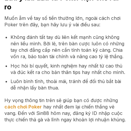
ro
Muốn ẵm về tay số tiền thưởng lớn, ngoài cách chơi
Poker trên đây, bạn hãy lưu ý vài điều sau:
Không đánh tất tay dù liên kết mạnh cũng không
nên liều mình. Bởi lẽ, trên bàn cược luôn có những
tay chơi đẳng cấp nên cần tính toán kỹ càng. Chia
vốn ra, bảo toàn tài chính và nâng cao tỷ lệ thắng.
Học hỏi bí quyết, kinh nghiệm hay nhất từ cao thủ
và đúc kết ra cho bản thân tips hay nhất cho mình.
Luôn bình tĩnh, thoải mái, tránh để đối thủ bắt bài
dễ nhận lấy bàn thua.
Hy vọng thông tin trên sẽ giúp bạn có được những
cách chơi Poker
hay nhất đem lại chiến thắng vẻ
vang. Đến với Sin88 hôm nay, đăng ký ID nhập cuộc
thực chiến thả gà và lĩnh ngay khoản lợi nhuận khủng.