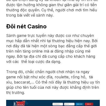
được tận hưởng không gian thư giãn giải trí có tiền
thưởng độc quyền. Cụ thể, người chơi mới tìm hiểu
trong bài viết về sảnh này.
Đôi nét Casino
Sảnh game trực tuyến này được coi như chuyên
mục hấp dẫn nhất nhì tại thương hiệu hiện nay. Bởi
nơi đây đã tái hiện một sòng bạc đẳng cấp thế giới
trên nền tảng online mà ai đăng nhập cũng mê
ngay. Bởi tại địa chỉ đã cung cấp cho khách hàng
với các thể loại cược đa dạng.
Trong đó, chắc chắn người chơi nhận ra ngay
game nổi bật như xóc đĩa, roulette, rồng hổ, tài
xỉu, baccarat,… Có thể nói đây là thương hiệu uy tín
giúp cho tên tuổi của nơi này được khẳng định trên
thị trường.