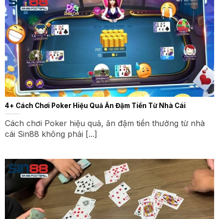
Giao diện đỉnh
Người dùng chỉ cần ngồi ở nhà có thể quan sát rõ
nét hình ảnh hay tận hưởng âm thanh trong diễn
biến ván cược. Tiếp đến bạn đừng quên đặt cược
thông qua giao diện trên nền tảng online. Mỗi trò
chơi tại đơn vị được với sự điều hành của những cô
dealer xinh đẹp thật, đem đến những trải nghiệm
thú vị, chân thật nhất.
4+ Cách Chơi Poker Hiệu Quả Ăn Đậm Tiền Từ Nhà Cái
Cách chơi Poker hiệu quả, ăn đậm tiền thưởng từ nhà
cái Sin88 không phải [...]
Điểm nổi bật ưu điểm Casino