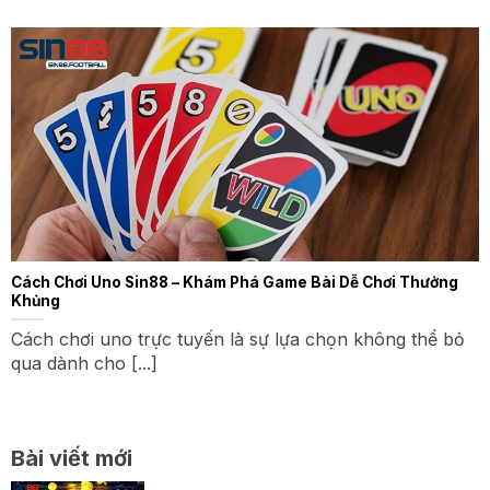
của thương hiệu các bạn có thể tùy ý lựa chọn
những sảnh game siêu hot như:
SA Gaming
Một thế giới casino cá cược đầy thú vị lại có thể đổi
thưởng với tỷ lệ cao cùng nhiều sản phẩm tựa game
thú vị sẽ mở ra nếu khách hàng vô vàn lựa chọn
SA Gaming. Tại đây bạn sẽ thấy có tất cả các sản
phẩm nổi bật nhất thị trường online.
Cách Chơi Uno Sin88 – Khám Phá Game Bài Dễ Chơi Thưởng
Khủng
Cách chơi uno trực tuyến là sự lựa chọn không thể bỏ
qua dành cho [...]
Bài viết mới