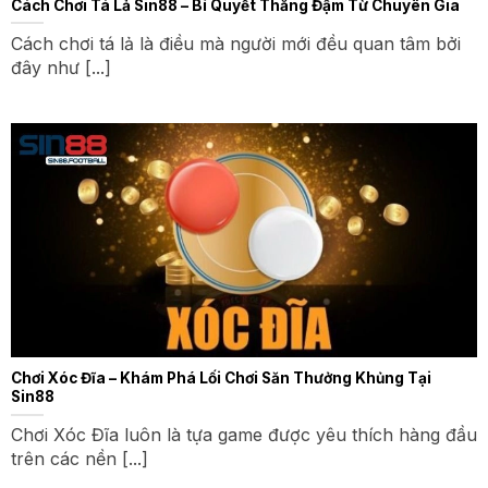
Cách Chơi Tá Lả Sin88 – Bí Quyết Thắng Đậm Từ Chuyên Gia
Thanh toán nhanh
Cách chơi tá lả là điều mà người mới đều quan tâm bởi
Nhà cái trực tuyến uy tín còn luôn cam kết đảm
đây như [...]
bảo quyền lợi của bạc thủ bằng cách áp dụng các
công nghệ bảo mật cao tối ưu với mã hóa tiên tiến.
Hệ thống kiểm soát chặt chẽ, cho nên mọi kết quả
trong sảnh casino đều minh bạch, thanh toán ngay
khi người chơi thắng game.
Bên cạnh đó tại sân chơi hiện nay có đa dạng hình
thức thanh toán cho bạn lựa chọn như ví điện tử,
thẻ ngân hàng, visa, hay các ứng dụng tiện ích
khác. Người chơi chỉ cần chọn một sản phẩm phù
hợp là được.
Top sảnh casino hot
Chơi Xóc Đĩa – Khám Phá Lối Chơi Săn Thưởng Khủng Tại
Sin88
Nhằm đến cho khách hàng chân chính những sản
phẩm chất lượng nhất hiện nay nhà cái đã hợp tác
Chơi Xóc Đĩa luôn là tựa game được yêu thích hàng đầu
với nhiều đơn vị phát hành cung cấp game hàng
trên các nền [...]
đầu thế giới. Vì thế khi tham gia hệ thống trực tuyến