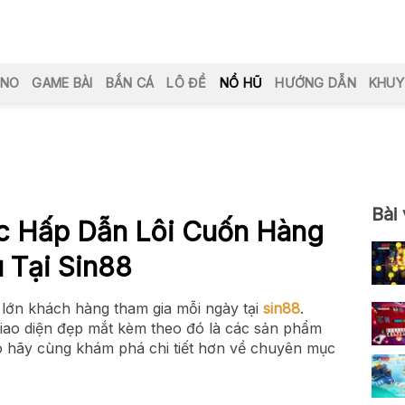
INO
GAME BÀI
BẮN CÁ
LÔ ĐỀ
NỔ HŨ
HƯỚNG DẪN
KHUY
Bài 
c Hấp Dẫn Lôi Cuốn Hàng
 Tại Sin88
g lớn khách hàng tham gia mỗi ngày tại
sin88
.
giao diện đẹp mắt kèm theo đó là các sản phẩm
eo hãy cùng khám phá chi tiết hơn về chuyên mục