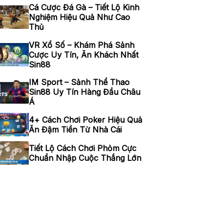
Cá Cược Đá Gà – Tiết Lộ Kinh
Nghiệm Hiệu Quả Như Cao
Thủ
VR Xổ Số – Khám Phá Sảnh
Cược Uy Tín, Ăn Khách Nhất
Sin88
IM Sport – Sảnh Thể Thao
Sin88 Uy Tín Hàng Đầu Châu
Á
4+ Cách Chơi Poker Hiệu Quả
Ăn Đậm Tiền Từ Nhà Cái
Tiết Lộ Cách Chơi Phỏm Cực
Chuẩn Nhập Cuộc Thắng Lớn