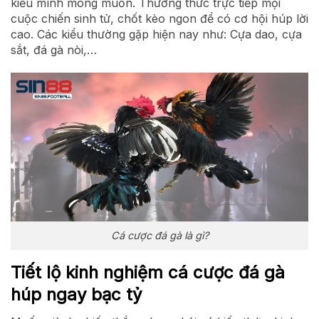
kiểu mình mong muốn. Thưởng thức trực tiếp mọi
cuộc chiến sinh tử, chốt kèo ngon để có cơ hội húp lời
cao. Các kiểu thường gặp hiện nay như: Cựa dao, cựa
sắt, đá gà nòi,…
Cá cược đá gà là gì?
Tiết lộ kinh nghiệm cá cược đá gà
húp ngay bạc tỷ