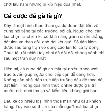
chơi lâu năm những bí kíp hiệu quả nhất.
Cá cược đá gà là gì?
Đây là một hình thức tham gia dự đoán đặt tiền vô
cùng nổi tiếng tại các trường, sới gà. Người chơi cần
lựa chọn ra chiến kê có khả năng giành chiến thắng,
đặt tiền và theo dõi, chờ đợi kết quả. Số tiền kiếm
được sau từng trận vô cùng cao lên tới cả tỷ đồng.
Thực tế, rất nhiều tay chơi đã đổi đời chóng vánh chỉ
sau một trận duy nhất.
Hiện tại, cá cược đá gà có mặt tại nhiều trang web
trực tuyến giúp người chơi tiếp cận dễ dàng hơn.
Không cần phải đến trực tiếp trường đấu để theo dõi,
đặt tiền. Thông qua hình thức online được giải trí
muôn nơi, chơi thả ga và kiếm tiền không giới hạn.
Đấu kê có nhiều loại hình thỏa mãn nhu cầu khách
hàng. Tùy vào sở thích của mỗi người mà lựa chọn