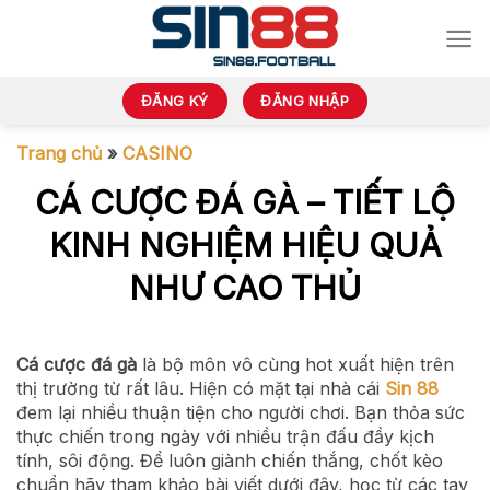
Bỏ
qua
nội
dung
ĐĂNG KÝ
ĐĂNG NHẬP
Trang chủ
»
CASINO
CÁ CƯỢC ĐÁ GÀ – TIẾT LỘ
KINH NGHIỆM HIỆU QUẢ
NHƯ CAO THỦ
Cá cược đá gà
là bộ môn vô cùng hot xuất hiện trên
thị trường từ rất lâu. Hiện có mặt tại nhà cái
Sin 88
đem lại nhiều thuận tiện cho người chơi. Bạn thỏa sức
thực chiến trong ngày với nhiều trận đấu đầy kịch
tính, sôi động. Để luôn giành chiến thắng, chốt kèo
chuẩn hãy tham khảo bài viết dưới đây, học từ các tay