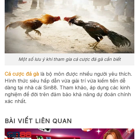
Một số lưu ý khi tham gia cá cược đá gà cần biết
Cá cược đá gà
là bộ môn được nhiều người yêu thích.
Hình thức siêu hấp dẫn vừa giải trí vừa kiếm tiền dễ
dàng tại nhà cái Sin88. Tham khảo, áp dụng các kinh
nghiệm để đời trên đảm bảo khả năng dự đoán chính
xác nhất.
BÀI VIẾT LIÊN QUAN