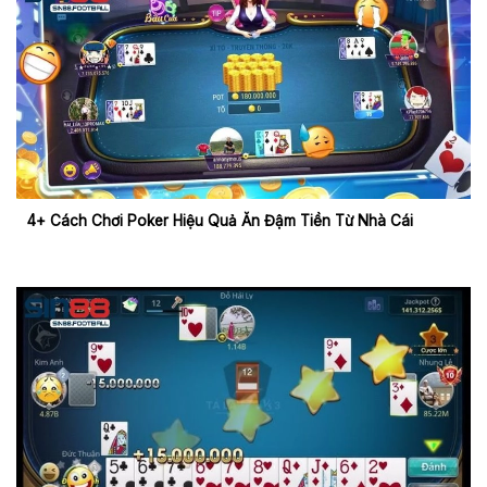
4+ Cách Chơi Poker Hiệu Quả Ăn Đậm Tiền Từ Nhà Cái