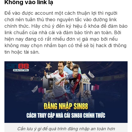
Không vào link lạ
Để vào được account một cách thuận lợi thì người
chơi nên tuân thủ theo nguyên tắc vào đường link
chính thức. Hãy chú ý đến ký hiệu ổ khóa để đảm bảo
link chuẩn của nhà cái và đảm bảo tính an toàn. Bởi
hiện nay đang có rất nhiều đơn vị giả mạo bởi nếu
không may chọn nhầm bạn có thể sẽ bị hack đi thông
tin hoặc tài sản.
Cần lưu ý gì để quá trình đăng nhập an toàn hơn