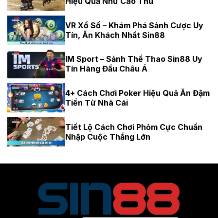
Hiệu Quả Như Cao Thủ
VR Xổ Số – Khám Phá Sảnh Cược Uy
Tín, Ăn Khách Nhất Sin88
IM Sport – Sảnh Thể Thao Sin88 Uy
Tín Hàng Đầu Châu Á
4+ Cách Chơi Poker Hiệu Quả Ăn Đậm
Tiền Từ Nhà Cái
Tiết Lộ Cách Chơi Phỏm Cực Chuẩn
Nhập Cuộc Thắng Lớn