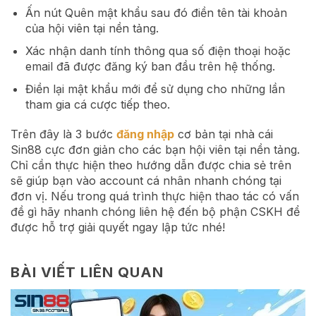
Ấn nút Quên mật khẩu sau đó điền tên tài khoản
của hội viên tại nền tảng.
Xác nhận danh tính thông qua số điện thoại hoặc
email đã được đăng ký ban đầu trên hệ thống.
Điền lại mật khẩu mới để sử dụng cho những lần
tham gia cá cược tiếp theo.
Trên đây là 3 bước
đăng nhập
cơ bản tại nhà cái
Sin88 cực đơn giản cho các bạn hội viên tại nền tảng.
Chỉ cần thực hiện theo hướng dẫn được chia sẻ trên
sẽ giúp bạn vào account cá nhân nhanh chóng tại
đơn vị. Nếu trong quá trình thực hiện thao tác có vấn
đề gì hãy nhanh chóng liên hệ đến bộ phận CSKH để
được hỗ trợ giải quyết ngay lập tức nhé!
BÀI VIẾT LIÊN QUAN