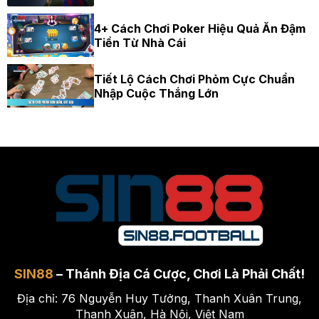
biệt, tạo ra sự kích thích và lôi cuốn người chơi.
4+ Cách Chơi Poker Hiệu Quả Ăn Đậm
Tiền Từ Nhà Cái
Tiết Lộ Cách Chơi Phỏm Cực Chuẩn
Nhập Cuộc Thắng Lớn
Đánh giá ưu điểm vượt trội của chuyên mục game bài
Không chỉ có vậy, nhà cái giải trí này còn thường
xuyên tổ chức các chương trình khuyến mãi và sự
kiện hấp dẫn, giúp người chơi nhận được nhiều
phần thưởng giá trị hơn khi gia nhập.
SIN88
– Thánh Địa Cá Cược, Chơi Là Phải Chất!
Địa chỉ: 76 Nguyễn Huy Tưởng, Thanh Xuân Trung,
Thanh toán nhanh chóng, bảo mật tuyệt
Thanh Xuân, Hà Nội, Việt Nam