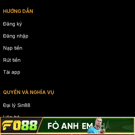
Khi gia nhập giải trí tại chuyên mục, anh em bet thủ
HƯỚNG DẪN
có cơ hội được tận hưởng cũng như đắm chìm với
vô vàn các tựa game đặc sắc. Dưới đây là một số
Đăng ký
tựa game hàng đầu mà bất kỳ ai cũng không thể bỏ
lỡ.
Đăng nhập
Nạp tiền
Tiến lên – đơn giản nhưng hấp dẫn
Tiến lên là một trong những trò phổ biến nhất tại
Rút tiền
chuyên mục game bài, đặc biệt thu hút bet thủ Việt
Tải app
Nam nhờ vào lối chơi đơn giản nhưng không kém
phần hấp dẫn. Đặc biệt, tựa game có các biến thể
như tiến lên miền nam, tiến lên miền bắc giúp anh
QUYỀN VÀ NGHĨA VỤ
em có thể dễ dàng lựa chọn và tham gia.
Đại lý Sin88
Phỏm – game bài trí tuệ, cực kỳ căng
thẳng
Liên hệ
Phỏm là một trò chơi bài trí tuệ yêu cầu người chơi
Giới thiệu
phải có khả năng tính toán và quan sát tốt để lập