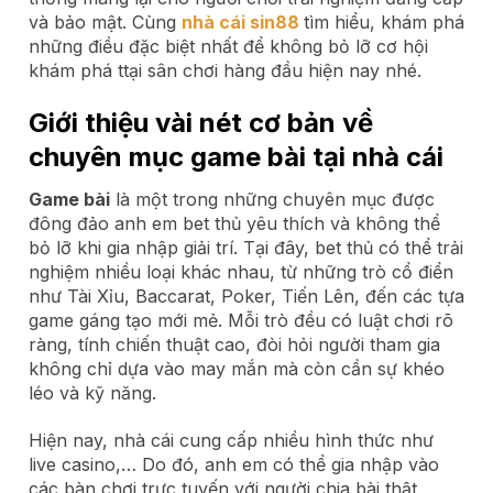
và bảo mật. Cùng
nhà cái sin88
tìm hiểu, khám phá
những điều đặc biệt nhất để không bỏ lỡ cơ hội
khám phá ttại sân chơi hàng đầu hiện nay nhé.
Giới thiệu vài nét cơ bản về
chuyên mục game bài tại nhà cái
Game bài
là một trong những chuyên mục được
đông đảo anh em bet thủ yêu thích và không thể
bỏ lỡ khi gia nhập giải trí. Tại đây, bet thủ có thể trải
nghiệm nhiều loại khác nhau, từ những trò cổ điển
như Tài Xỉu, Baccarat, Poker, Tiến Lên, đến các tựa
game gáng tạo mới mẻ. Mỗi trò đều có luật chơi rõ
ràng, tính chiến thuật cao, đòi hỏi người tham gia
không chỉ dựa vào may mắn mà còn cần sự khéo
léo và kỹ năng.
Hiện nay, nhà cái cung cấp nhiều hình thức như
live casino,… Do đó, anh em có thể gia nhập vào
các bàn chơi trực tuyến với người chia bài thật,