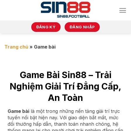
Bỏ
qua
nội
dung
ĐĂNG KÝ
ĐĂNG NHẬP
Trang chủ
»
Game bài
Game Bài Sin88 – Trải
Nghiệm Giải Trí Đẳng Cấp,
An Toàn
Game bài
là một trong những nền tảng giải trí trực
tuyến nổi bật hiện nay. Với giao diện bắt mắt, mức
đổi thưởng hấp dẫn, thanh toán nhanh chóng, hệ
thống mang lại cho người chơi trải nghiệm đẳng cấp