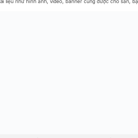
i liệu như hình ảnh, video, banner cũng được cho sẵn, bạ