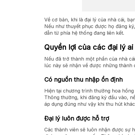
Về cơ bản, khi là đại lý của nhà cái, 
Nếu như thuyết phục được họ đăng ký, 
dẫn từ phía hệ thống đang liên kết.
Quyền lợi của các đại lý ai
Nếu đã trở thành một phần của nhà cái,
lúc này sẽ nhận về được những thành 
Có nguồn thu nhập ổn định
Hiện tại chương trình thưởng hoa hồng 
Thông thường, khi đăng ký đầu vào, nề
áp dụng đúng như vậy khi thu hút khá
Đại lý luôn được hỗ trợ
Các thành viên sẽ luôn nhận được sự hỗ