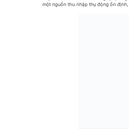
một nguồn thu nhập thụ động ổn định, 