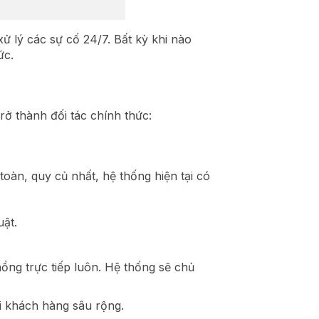
ử lý các sự cố 24/7. Bất kỳ khi nào
ức.
rở thành đối tác chính thức:
àn, quy củ nhất, hệ thống hiện tại có
uật.
ồng trực tiếp luôn. Hệ thống sẽ chủ
i khách hàng sâu rộng.