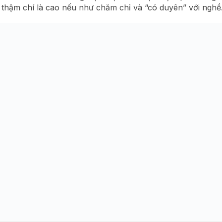
thậm chí là cao nếu như chăm chỉ và “có duyên” với nghề