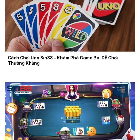
Cách Chơi Uno Sin88 – Khám Phá Game Bài Dễ Chơi
Thưởng Khủng