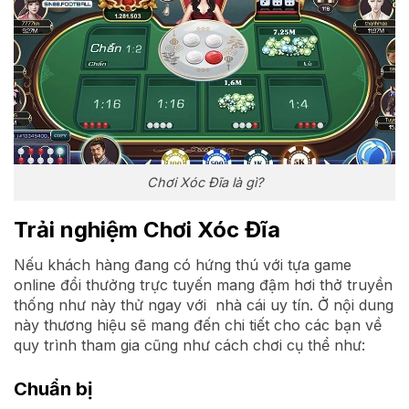
Chơi Xóc Đĩa là gì?
Trải nghiệm Chơi Xóc Đĩa
Nếu khách hàng đang có hứng thú với tựa game
online đổi thưởng trực tuyến mang đậm hơi thở truyền
thống như này thử ngay với nhà cái uy tín. Ở nội dung
này thương hiệu sẽ mang đến chi tiết cho các bạn về
quy trình tham gia cũng như cách chơi cụ thể như:
Chuẩn bị