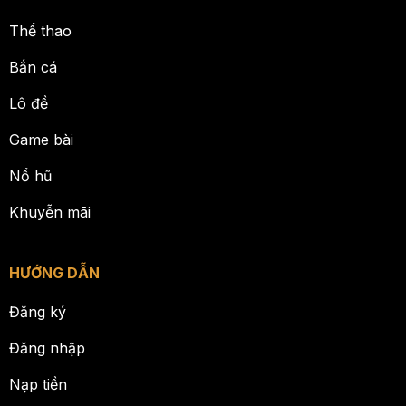
Thể thao
Bắn cá
Lô đề
Game bài
Nổ hũ
Khuyễn mãi
HƯỚNG DẪN
Đăng ký
Đăng nhập
Nạp tiền