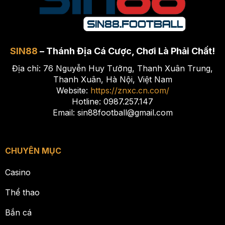
SIN88
– Thánh Địa Cá Cược, Chơi Là Phải Chất!
Địa chỉ: 76 Nguyễn Huy Tưởng, Thanh Xuân Trung,
Thanh Xuân, Hà Nội, Việt Nam
Website:
https://znxc.cn.com/
Hotline: 0987.257.147
Email:
sin88football@gmail.com
CHUYÊN MỤC
Casino
Thể thao
Bắn cá