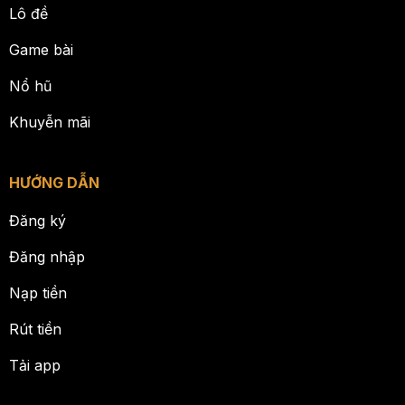
Lô đề
Game bài
Nổ hũ
Khuyễn mãi
HƯỚNG DẪN
Đăng ký
Đăng nhập
Nạp tiền
Rút tiền
Tải app