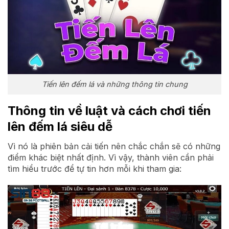
Tiến lên đếm lá và những thông tin chung
Thông tin về luật và cách chơi tiến
lên đếm lá siêu dễ
Vì nó là phiên bản cải tiến nên chắc chắn sẽ có những
điểm khác biệt nhất định. Vì vậy, thành viên cần phải
tìm hiểu trước để tự tin hơn mỗi khi tham gia: