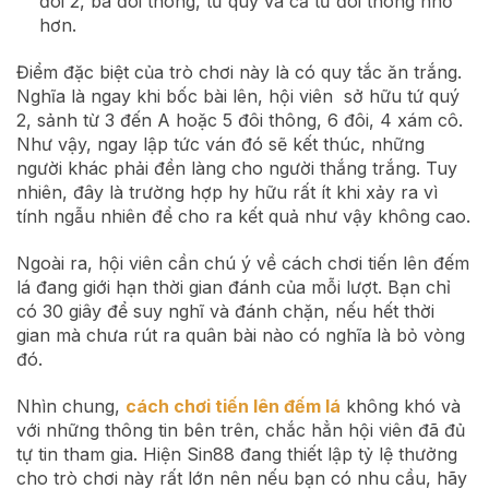
đôi 2, ba đôi thông, tứ quý và cả tứ đôi thông nhỏ
hơn.
Điểm đặc biệt của trò chơi này là có quy tắc ăn trắng.
Nghĩa là ngay khi bốc bài lên, hội viên sở hữu tứ quý
2, sảnh từ 3 đến A hoặc 5 đôi thông, 6 đôi, 4 xám cô.
Như vậy, ngay lập tức ván đó sẽ kết thúc, những
người khác phải đền làng cho người thắng trắng. Tuy
nhiên, đây là trường hợp hy hữu rất ít khi xảy ra vì
tính ngẫu nhiên để cho ra kết quả như vậy không cao.
Ngoài ra, hội viên cần chú ý về cách chơi tiến lên đếm
lá đang giới hạn thời gian đánh của mỗi lượt. Bạn chỉ
có 30 giây để suy nghĩ và đánh chặn, nếu hết thời
gian mà chưa rút ra quân bài nào có nghĩa là bỏ vòng
đó.
Nhìn chung,
cách chơi tiến lên đếm lá
không khó và
với những thông tin bên trên, chắc hẳn hội viên đã đủ
tự tin tham gia. Hiện Sin88 đang thiết lập tỷ lệ thưởng
cho trò chơi này rất lớn nên nếu bạn có nhu cầu, hãy