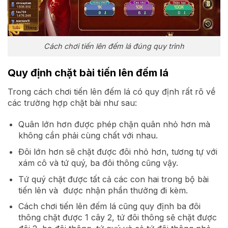
Cách chơi tiến lên đếm lá đúng quy trình
Quy định chặt bài tiến lên đếm lá
Trong cách chơi tiến lên đếm lá có quy định rất rõ về
các trường hợp chặt bài như sau:
Quân lớn hơn được phép chặn quân nhỏ hơn mà
không cần phải cùng chất với nhau.
Đôi lớn hơn sẽ chặt được đôi nhỏ hơn, tương tự với
xám cô và tứ quý, ba đôi thông cũng vậy.
Tứ quý chặt được tất cả các con hai trong bộ bài
tiến lên và được nhận phần thưởng đi kèm.
Cách chơi tiến lên đếm lá cũng quy định ba đôi
thông chặt được 1 cây 2, tứ đôi thông sẽ chặt được