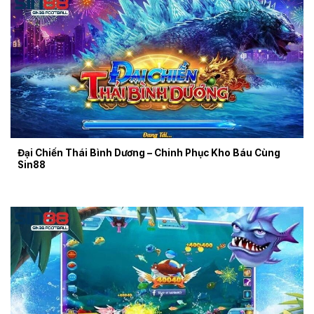
Đại Chiến Thái Bình Dương – Chinh Phục Kho Báu Cùng
Sin88