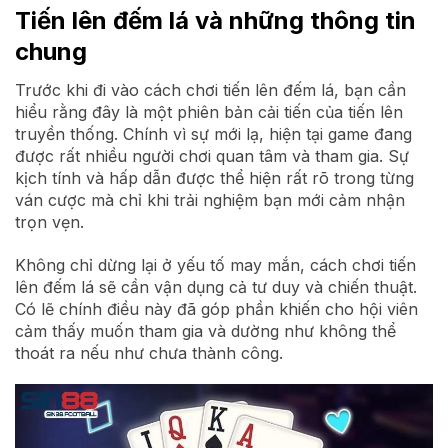
Tiến lên đếm lá và những thông tin
chung
Trước khi đi vào cách chơi tiến lên đếm lá, bạn cần
hiểu rằng đây là một phiên bản cải tiến của tiến lên
truyền thống. Chính vì sự mới lạ, hiện tại game đang
được rất nhiều người chơi quan tâm và tham gia. Sự
kịch tính và hấp dẫn được thể hiện rất rõ trong từng
ván cược mà chỉ khi trải nghiệm bạn mới cảm nhận
trọn vẹn.
Không chỉ dừng lại ở yếu tố may mắn, cách chơi tiến
lên đếm lá sẽ cần vận dụng cả tư duy và chiến thuật.
Có lẽ chính điều này đã góp phần khiến cho hội viên
cảm thấy muốn tham gia và dường như không thể
thoát ra nếu như chưa thành công.